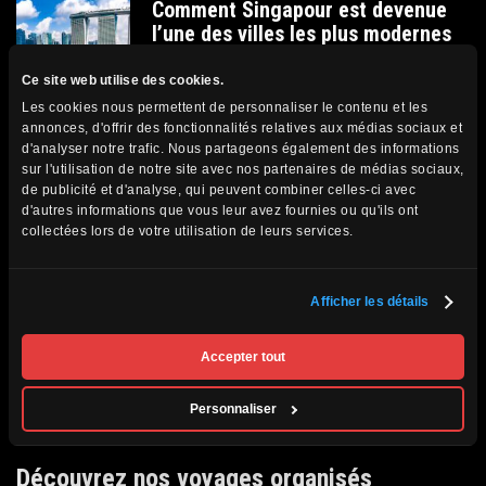
Comment Singapour est devenue
l’une des villes les plus modernes
du monde
Ce site web utilise des cookies.
Hugo Blois
Les cookies nous permettent de personnaliser le contenu et les
annonces, d'offrir des fonctionnalités relatives aux médias sociaux et
d'analyser notre trafic. Nous partageons également des informations
Les Bali Aga : à la rencontre des
sur l'utilisation de notre site avec nos partenaires de médias sociaux,
premiers habitants de Bali
de publicité et d'analyse, qui peuvent combiner celles-ci avec
d'autres informations que vous leur avez fournies ou qu'ils ont
Hugo Blois
collectées lors de votre utilisation de leurs services.
Neuschwanstein : l’histoire secrète
Afficher les détails
du château qui a inspiré les contes
de fées
Accepter tout
Hugo Blois
Personnaliser
Découvrez nos voyages organisés