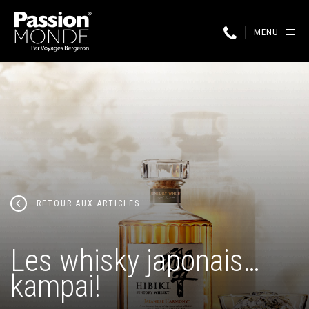
MENU
RETOUR AUX ARTICLES
Les whisky japonais…
kampai!