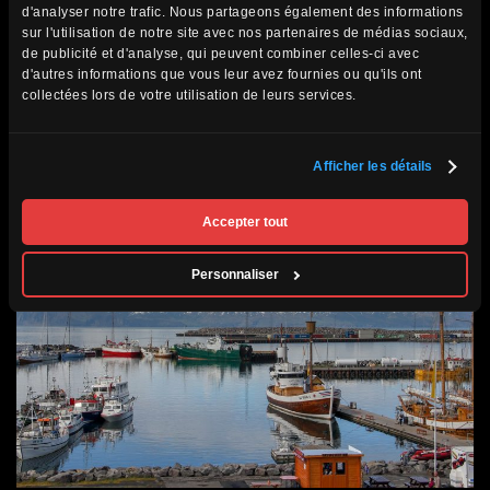
d'analyser notre trafic. Nous partageons également des informations
escarpés, des falaises peuplées d’oiseaux marins et des
sur l'utilisation de notre site avec nos partenaires de médias sociaux,
de publicité et d'analyse, qui peuvent combiner celles-ci avec
villages pittoresques. La cascade de Dynjandi, souvent
d'autres informations que vous leur avez fournies ou qu'ils ont
appelée la « cascade du tonnerre », est un point fort de
collectées lors de votre utilisation de leurs services.
cette région.
Afficher les détails
Accepter tout
Personnaliser