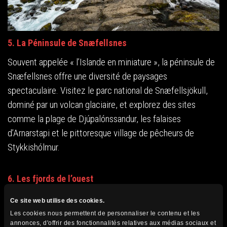
5. La Péninsule de Snæfellsnes
Souvent appelée « l’Islande en miniature », la péninsule de
Snæfellsnes offre une diversité de paysages
spectaculaire. Visitez le parc national de Snæfellsjökull,
dominé par un volcan glaciaire, et explorez des sites
comme la plage de Djúpalónssandur, les falaises
d’Arnarstapi et le pittoresque village de pêcheurs de
Stykkishólmur.
6. Les fjords de l’ouest
Pour une expérience plus isolée et sauvage, les fjords de
Ce site web utilise des cookies.
l’Ouest sont incontournables. Cette région moins visitée
Les cookies nous permettent de personnaliser le contenu et les
annonces, d'offrir des fonctionnalités relatives aux médias sociaux et
offre des paysages époustouflants avec des fjords