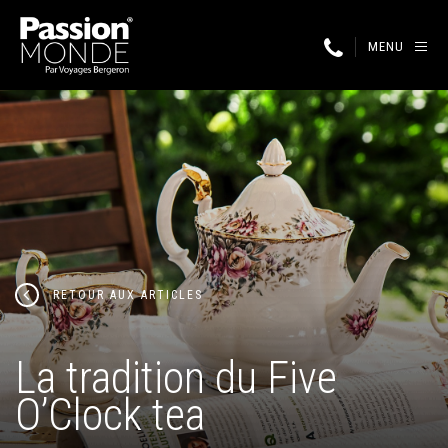
MENU
RETOUR AUX ARTICLES
La tradition du Five
O’Clock tea