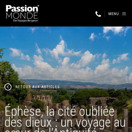
MENU
RETOUR AUX ARTICLES
Éphèse, la cité oubliée
des dieux : un voyage au