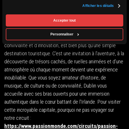
Afficher les détails
Dublin, une invitation à
Accepter tout
l’aventure et à la découverte
Personnaliser
Dublin, avec son mélange unique d’histoire, de culture, de
convivialité et d’innovation, est bien plus qu’une simple
destination touristique. C’est une invitation à l’aventure, à la
découverte de trésors cachés, de ruelles animées et d’une
atmosphère où chaque moment devient une expérience
inoubliable. Que vous soyez amateur d’histoire, de
musique, de culture ou de convivialité, Dublin vous
accueille avec ses bras ouverts pour une immersion
authentique dans le cœur battant de l’Irlande. Pour visiter
cette incroyable capitale, pourquoi ne pas voyager sur
notre circuit :
https://www.passionmonde.com/circuits/passion-