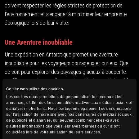
doivent respecter les règles strictes de protection de
l’environnement et s’engager à minimiser leur empreinte
écologique lors de leur visite.
Une Aventure inoubliable
Une expédition en Antarctique promet une aventure
inoubliable pour les voyageurs courageux et curieux. Que
ce soit pour explorer des paysages glaciaux à couper le
souffle, rencontrer une faune extraordinaire, participer à la
recherche scientifique ou simplement vivre une expérience
Ce site web utilise des cookies.
unique, l’Antarctique offre des possibilités infinies pour
Les cookies nous permettent de personnaliser le contenu et les
annonces, d'offrir des fonctionnalités relatives aux médias sociaux et
ceux qui osent s’aventurer dans ce monde à part. Une
d'analyser notre trafic. Nous partageons également des informations
visite en Antarctique est bien plus qu’un simple voyage –
sur l'utilisation de notre site avec nos partenaires de médias sociaux,
de publicité et d'analyse, qui peuvent combiner celles-ci avec
c’est une expérience de toute une vie qui restera gravée
d'autres informations que vous leur avez fournies ou qu'ils ont
dans les mémoires pour toujours, surtout lorsque vous
collectées lors de votre utilisation de leurs services.