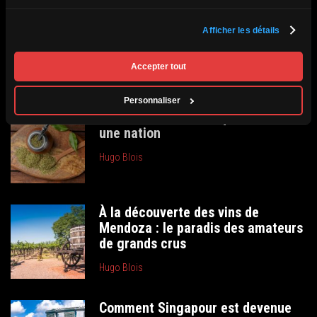
voyagez avec notre croisière Expédition
https://www.passionmonde.com/circuits/passion-
Afficher les détails
croisiere-expedition-antarctique/
Les incontournables à consulter
Accepter tout
Personnaliser
Le maté : la boisson qui unit toute
une nation
Hugo Blois
À la découverte des vins de
Mendoza : le paradis des amateurs
de grands crus
Hugo Blois
Comment Singapour est devenue