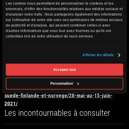
Les cookies nous permettent de personnaliser le contenu et les
croire, le soleil de minuit n’est en fait pas un soleil
annonces, d'offrir des fonctionnalités relatives aux médias sociaux et
différent… c’est juste le même soleil que pendant le reste
d'analyser notre trafic. Nous partageons également des informations
sur l'utilisation de notre site avec nos partenaires de médias sociaux,
de l’année mais il ne se couche pas ; ce qui signifie 24
de publicité et d'analyse, qui peuvent combiner celles-ci avec
heures de lumière.
d'autres informations que vous leur avez fournies ou qu'ils ont
collectées lors de votre utilisation de leurs services.
Afficher les détails
Un voyage en Norvège vous intéresse? Venez découvrir
Accepter tout
notre circuit Passion Suède, Finlande et Norvège en
cliquant sur ce
Personnaliser
lien:
https://www.passionmonde.com/circuits/passion-
suede-finlande-et-norvege/28-mai-au-15-juin-
2021/
Les incontournables à consulter