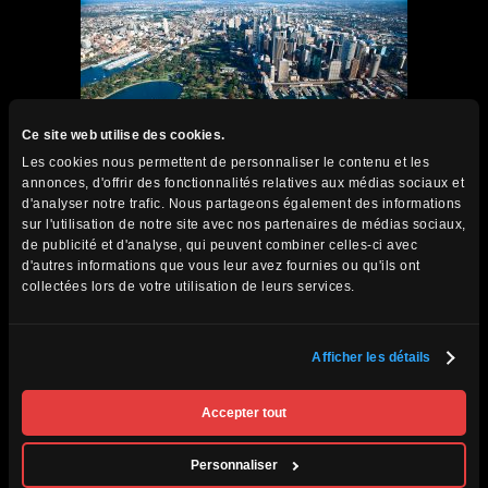
Ce site web utilise des cookies.
Les cookies nous permettent de personnaliser le contenu et les
annonces, d'offrir des fonctionnalités relatives aux médias sociaux et
d'analyser notre trafic. Nous partageons également des informations
sur l'utilisation de notre site avec nos partenaires de médias sociaux,
Les incontournables à consulter
de publicité et d'analyse, qui peuvent combiner celles-ci avec
d'autres informations que vous leur avez fournies ou qu'ils ont
collectées lors de votre utilisation de leurs services.
Le maté : la boisson qui unit toute
une nation
Afficher les détails
Hugo Blois
Accepter tout
À la découverte des vins de
Personnaliser
Mendoza : le paradis des amateurs