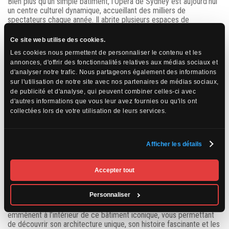
Bien plus qu’un simple bâtiment, l’Opéra de Sydney est aujourd’hui
un centre culturel dynamique, accueillant des milliers de
spectateurs chaque année. Il abrite plusieurs espaces de
représentation, dont
la salle de concert
et
la grande salle de
théâtre
, où se tiennent des spectacles de musique, de danse,
Ce site web utilise des cookies.
d’opéra et de théâtre. De grands noms de la musique classique et
Les cookies nous permettent de personnaliser le contenu et les
contemporaine, ainsi que des artistes de renommée mondiale, s’y
annonces, d'offrir des fonctionnalités relatives aux médias sociaux et
produisent régulièrement.
d'analyser notre trafic. Nous partageons également des informations
sur l'utilisation de notre site avec nos partenaires de médias sociaux,
Les spectacles proposés varient des productions d’opéra et des
de publicité et d'analyse, qui peuvent combiner celles-ci avec
concerts de musique symphonique aux performances modernes
d'autres informations que vous leur avez fournies ou qu'ils ont
et aux événements communautaires. L’Opéra de Sydney est
collectées lors de votre utilisation de leurs services.
également un lieu de formation artistique, avec de nombreux
programmes éducatifs et des résidences pour des artistes
émergents.
Afficher les détails
Les visites guidées : une immersion totale dans
Accepter tout
l’Opéra
Personnaliser
Même si vous n’avez pas prévu de voir un spectacle, l’Opéra de
Sydney vaut le détour pour une visite guidée. Ces visites vous
emmènent à l’intérieur de ce bâtiment iconique, vous permettant
de découvrir son architecture unique, son histoire fascinante et les