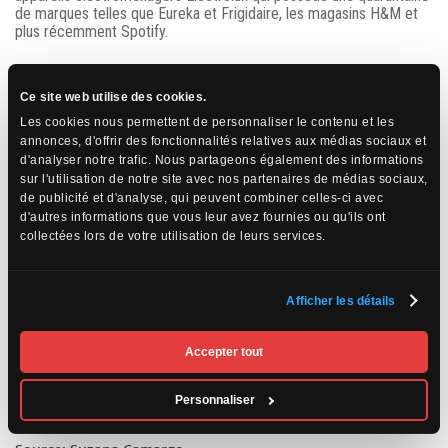
de marques telles que Eureka et Frigidaire, les magasins H&M et
plus récemment Spotify.
6) Le Palais Royal de Stockhlom est le plus grand palais au monde
encore utilisé pour ses fonctions d’origine. Il a une superficie totale
Ce site web utilise des cookies.
de 61 210 m², soit légèrement plus petit que le château de
Les cookies nous permettent de personnaliser le contenu et les
Versailles.
annonces, d'offrir des fonctionnalités relatives aux médias sociaux et
d'analyser notre trafic. Nous partageons également des informations
sur l'utilisation de notre site avec nos partenaires de médias sociaux,
de publicité et d'analyse, qui peuvent combiner celles-ci avec
d'autres informations que vous leur avez fournies ou qu'ils ont
collectées lors de votre utilisation de leurs services.
Afficher les détails
Accepter tout
Personnaliser