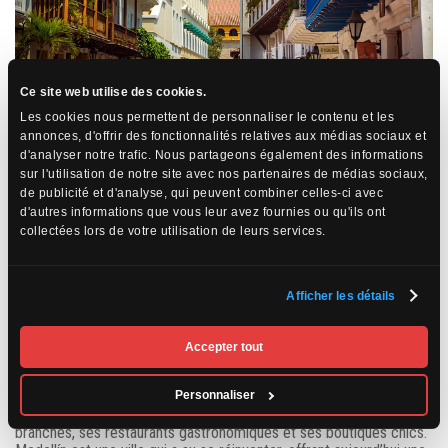
Ce site web utilise des cookies.
Medellín : La ville de l’éternel printemps
Les cookies nous permettent de personnaliser le contenu et les
annonces, d'offrir des fonctionnalités relatives aux médias sociaux et
Medellín, autrefois connue pour ses tumultes, est aujourd’hui une
d'analyser notre trafic. Nous partageons également des informations
métropole dynamique et innovante, souvent appelée la Ville de
sur l'utilisation de notre site avec nos partenaires de médias sociaux,
l’Éternel Printemps en raison de son climat agréable tout au long
de publicité et d'analyse, qui peuvent combiner celles-ci avec
de l’année. Située dans la vallée d’Aburrá, entourée de montagnes
d'autres informations que vous leur avez fournies ou qu'ils ont
verdoyantes, Medellín séduit par son cadre naturel et son
collectées lors de votre utilisation de leurs services.
ambiance moderne. Le quartier de Comuna 13, autrefois l’un des
plus dangereux, est aujourd’hui un symbole de résilience et de
transformation urbaine, avec ses spectaculaires fresques murales
et ses escaliers mécaniques extérieurs. Medellín est également un
Afficher les détails
centre culturel vibrant, avec des festivals renommés tels que la
Feria de las Flores, qui célèbre chaque année l’abondance florale
de la région. Le métro moderne et le système de téléphériques
Accepter tout
offrent une vue imprenable sur la ville tout en facilitant les
déplacements. Le Jardin Botanique et le Parque Arví sont des
havres de paix en pleine nature, parfaits pour se ressourcer. En
Personnaliser
soirée, le quartier animé de El Poblado attire avec ses bars
branchés, ses restaurants gastronomiques et ses boutiques chics.