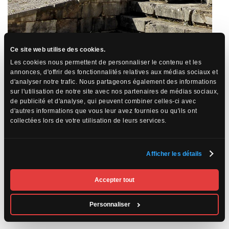
Ce site web utilise des cookies.
Les cookies nous permettent de personnaliser le contenu et les
annonces, d'offrir des fonctionnalités relatives aux médias sociaux et
Delphes au fil du temps
d'analyser notre trafic. Nous partageons également des informations
sur l'utilisation de notre site avec nos partenaires de médias sociaux,
Avec le temps, le site de Delphes fut fréquenté et visité par les
de publicité et d'analyse, qui peuvent combiner celles-ci avec
plus grands du monde antique. Plusieurs différentes sociétés
d'autres informations que vous leur avez fournies ou qu'ils ont
érigèrent des monuments en l’honneur d’Apollon et en
collectées lors de votre utilisation de leurs services.
commémoration de Delphes. Des jeux sportifs s’y tenaient qu’on
nommait les jeux pythiens et qui prenaient place à chaque 4 ans
après les jeux d’Olympie. Inévitablement, quand un site augmente
en importance plus grandes sont les chances qu’il soit ravagé par
Afficher les détails
un peuple conquérant. Ce fut le cas des Perses en 480 avant
Jésus-Christ et des Gaulois en 279 de notre ère. C’est avec
l’arrivée du Christianisme et de l’Empereur romain Théodose 1er
Accepter tout
(379-395) que Delphes perdit toute sa grandeur sacrée puisque
toutes activités considérées hérétiques furent interdites. Delphes
Personnaliser
s’évapora tranquillement dans les esprits des Européens jusqu’à sa
redécouverte au 19 siècle.