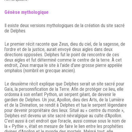
Génèse mythologique
Il existe deux versions mythologiques de la création du site sacré
de Delphes.
Le premier récit raconte que Zeus, dieu du ciel, de la sagesse, de
l’ordre et de la justice, aurait envoyé deux aigles dans deux
directions opposées. Delphes fut le point de rencontre de ces
deux aigles et fut déterminé comme le centre de la terre. À cet
endroit, Zeus marqua le site à l’aide d’une grosse pierre appelée
omphalos (nombril en grecque ancien).
Le deuxième récit explique que Delphes serait un site sacré pour
Gaïa, la personnification de la Terre. Afin de protéger ce lieu, elle
ordonna à son enfant Python, un serpent géant, de devenir le
gardien de Delphes. Un jour, Apollon, dieu des Arts, de la Lumière
et de la Divination, se rendit à Delphes et tua le serpent légendaire
pour devenir propriétaire des lieux. Situé au « centre du monde »,
Delphes est devenu un site sacré névralgique au culte d’Apollon.
C’est aussi à cet endroit que l’oracle, aussi connue sous le nom de
la « Pythie », était en mesure de faire le lien entre les prophéties
divines d’Apollon et le monde des mortels. Malgré tout, elle