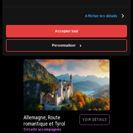
Afrique du Sud,
Afficher les détails
VOIR DÉTAILS
Zimbabwe, Zambie et
Botswana
Accepter tout
Circuits accompagnés
Prochain départ : 29 septembre au 20 octobre
Personnaliser
2026
Allemagne, Route
VOIR DÉTAILS
romantique et Tyrol
Circuits accompagnés