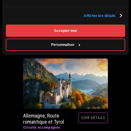
Afrique du Sud,
Afficher les détails
VOIR DÉTAILS
Zimbabwe, Zambie et
Botswana
Accepter tout
Circuits accompagnés
Prochain départ : 29 septembre au 20 octobre
Personnaliser
2026
Allemagne, Route
VOIR DÉTAILS
romantique et Tyrol
Circuits accompagnés