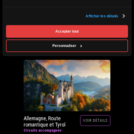
Afrique du Sud,
Afficher les détails
VOIR DÉTAILS
Zimbabwe, Zambie et
Botswana
Accepter tout
Circuits accompagnés
Prochain départ : 29 septembre au 20 octobre
Personnaliser
2026
Allemagne, Route
VOIR DÉTAILS
romantique et Tyrol
Circuits accompagnés