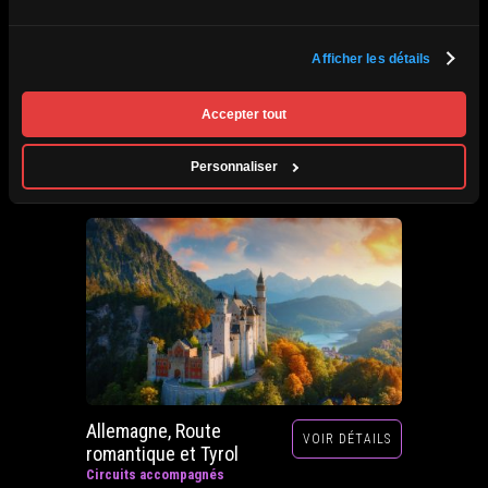
Afrique du Sud,
Afficher les détails
VOIR DÉTAILS
Zimbabwe, Zambie et
Botswana
Accepter tout
Circuits accompagnés
Prochain départ : 29 septembre au 20 octobre
Personnaliser
2026
Allemagne, Route
VOIR DÉTAILS
romantique et Tyrol
Circuits accompagnés