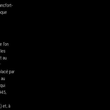
ancfort-
nque
 l’on
 les
t au
r
placé par
 au
 qui
945,
 et, à