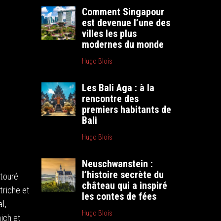
Comment Singapour
est devenue l’une des
villes les plus
modernes du monde
Hugo Blois
Les Bali Aga : à la
rencontre des
premiers habitants de
Bali
Hugo Blois
Neuschwanstein :
l’histoire secrète du
ntouré
château qui a inspiré
triche et
les contes de fées
l,
Hugo Blois
ich et