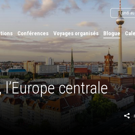
Lundi au
tions
Conférences
Voyages organisés
Blogue
Cal
 l’Europe centrale