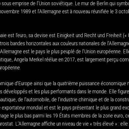
 sous emprise de l’Union soviétique. Le mur de Berlin qui symb
 novembre 1989 et l’Allemagne est à nouveau réunifiée le 3 octo
aie est l’euro, sa devise est Einigkeit und Recht und Freiheit (« 
trois bandes horizontales aux couleurs nationales de l’Allemagne 
l’Allemagne est le pays le plus peuplé de l’Union européenne. Ell
olitique, Angela Merkel réélue en 2017, est largement perçu co
européenne.
omique d’Europe ainsi que la quatrième puissance économique 
lus développés et les plus performants dans le monde. Elle figur
utique, de l’automobile, de l’industrie chimique et de la constr
exportateur mondial et est le pays présentant le plus grand e
age le plus bas parmi les 19 États membres de la zone euro, c
ostat. L’Allemagne affiche un niveau de vie « très élevé » : elle