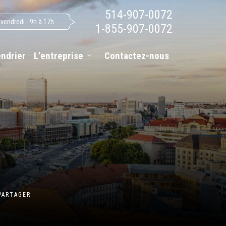
514-907-0072
 vendredi - 9h à 17h
1-855-907-0072
endrier
L’entreprise
Contactez-nous
PARTAGER