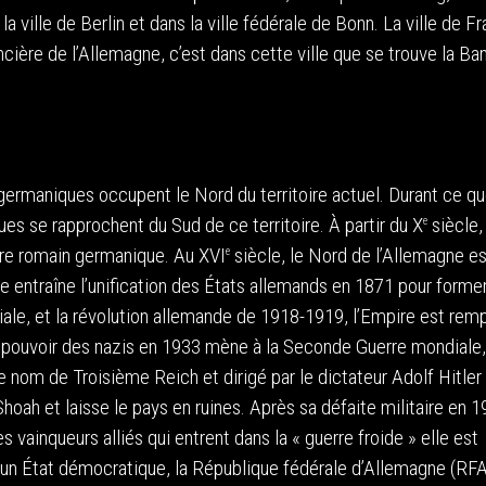
ville de Berlin et dans la ville fédérale de Bonn. La ville de Fr
cière de l’Allemagne, c’est dans cette ville que se trouve la Ba
ermaniques occupent le Nord du territoire actuel. Durant ce que
es se rapprochent du Sud de ce territoire. À partir du X
siècle,
e
pire romain germanique. Au XVI
siècle, le Nord de l’Allemagne es
e
entraîne l’unification des États allemands en 1871 pour forme
ale, et la révolution allemande de 1918-1919, l’Empire est rem
u pouvoir des nazis en 1933 mène à la Seconde Guerre mondiale,
le nom de Troisième Reich et dirigé par le dictateur Adolf Hitler
oah et laisse le pays en ruines. Après sa défaite militaire en 1
s vainqueurs alliés qui entrent dans la « guerre froide » elle est
t un État démocratique, la République fédérale d’Allemagne (RFA)