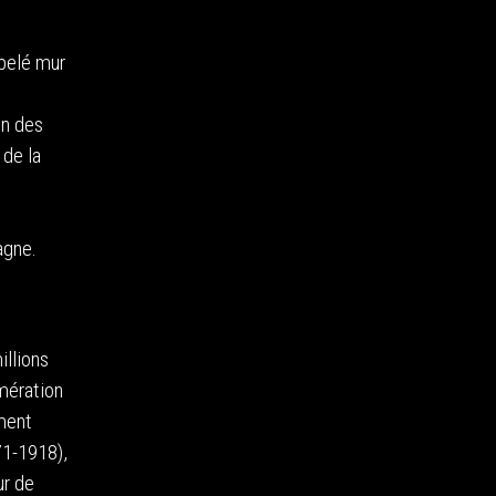
ppelé mur
on des
 de la
agne.
illions
omération
ment
71-1918),
ur de