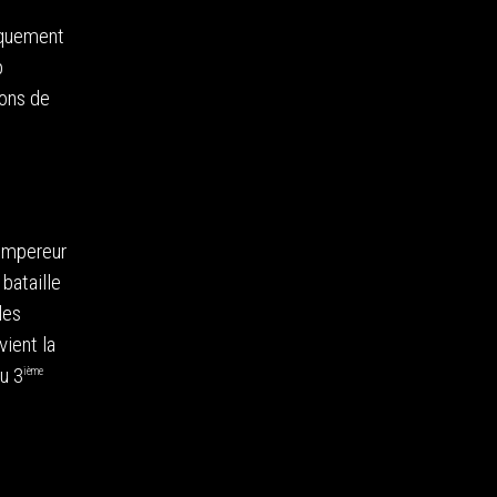
tiquement
p
ions de
Empereur
bataille
les
ient la
u 3
ième