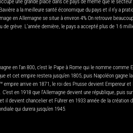
occupe une grande place dans ce pays de même que le secteur
avière a la meilleure santé économique du pays et il n’y a pra
ômage en Allemagne se situe à environ 4% On retrouve beaucou
eu de grève. L’année dernière, le pays a accepté plus de 1.6 mill
magne en l’an 800, c’est le Pape à Rome qui le nomme comme 
ue et cet empire restera jusqu’en 1805, puis Napoléon gagne la 
empire arrive en 1871, le roi des Prusse devient Empereur et 
me
C’est en 1918 que l’Allemagne devient une république, puis surv
t il devient chancelier et Führer en 1933 année de la création d
ndiale qui durera jusqu’en 1945.