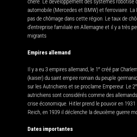
chère. Le développement des systèmes robotisé 
automobile (Mercedes et BMW) et ferroviaire. La B
pas de chômage dans cette région. Le taux de ch
d’entreprise familiale en Allemagne et il y a très p
migrants
Empires allemand
Il y a eu 3 empires allemand, le 1
créé par Charle
er
(kaiser) du saint empire romain du peuple germaniq
sur les Autrichiens et se proclame Empereur. Le 2
è
autrichiens sont considérés comme des allemands. 
crise économique. Hitler prend le pouvoir en 1931 e
Reich, en 1939 il déclenche la deuxième guerre mo
Dates importantes