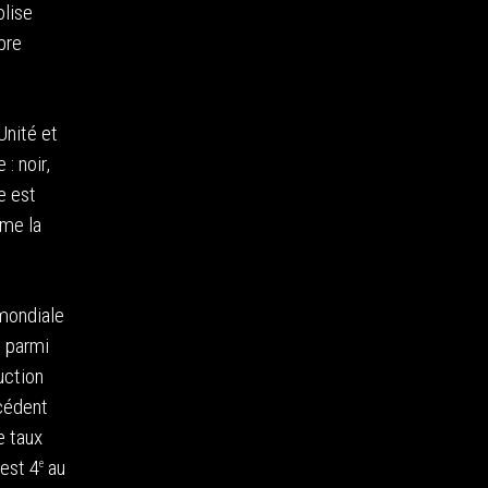
olise
bre
Unité et
: noir,
e est
mme la
mondiale
e parmi
uction
xcédent
e taux
 est 4
au
e