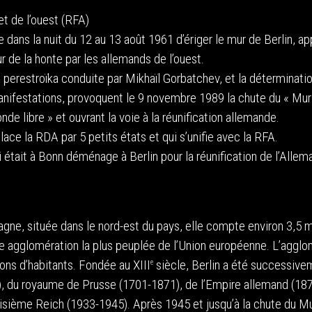
et de l’ouest (RFA)
dans la nuit du 12 au 13 août 1961 d’ériger le mur de Berlin, a
r de la honte par les allemands de l’ouest.
a perestroïka conduite par Mikhaïl Gorbatchev, et la déterminati
anifestations, provoquent le 9 novembre 1989 la chute du « Mur
nde libre » et ouvrant la voie à la réunification allemande.
ace la RDA par 5 petits états et qui s’unifie avec la RFA.
i était à Bonn déménage à Berlin pour la réunification de l’Allem
emagne, située dans le nord-est du pays, elle compte environ 3,5 m
ème agglomération la plus peuplée de l’Union européenne. L’aggl
ons d’habitants. Fondée au XIII
siècle, Berlin a été successive
e
), du royaume de Prusse (1701-1871), de l’Empire allemand (18
isième Reich (1933-1945). Après 1945 et jusqu’à la chute du M