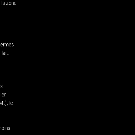
 la zone
 termes
lait.
ds
ier.
Mt), le
moins