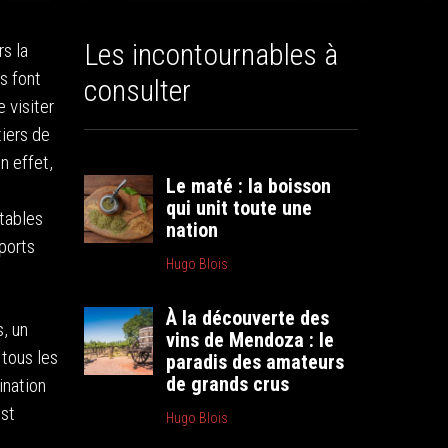
Les incontournables à
s la
s font
consulter
 visiter
iers de
n effet,
Le maté : la boisson
n
qui unit toute une
rtables
nation
sports
Hugo Blois
À la découverte des
s, un
vins de Mendoza : le
 tous les
paradis des amateurs
de grands crus
ination
est
Hugo Blois