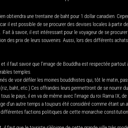
en obtiendra une trentaine de baht pour 1 dollar canadien. Cepen
car il est possible de se procurer des devises locales à partir d
Fait à savoir, il est intéressant pour le voyageur de se procurer
ion des prix de leurs souvenirs. Aussi, lors des différents achats,
s et il faut savoir que l’image de Bouddha est respectée partout 
brables temples.
s de voir défiler les moines bouddhistes qui, tôt le matin, pa
(riz, baht, etc.) Ces offrandes leurs permettront de se nourrir du
tous le pays, il en va de même avec l’image du roi Rama IX, de 
nage d’un autre temps a toujours été considéré comme étant un
a
 différentes factions politiques de cette monarchie constitution
 il faut que le touriste s’éloigne de cette grande ville très mod