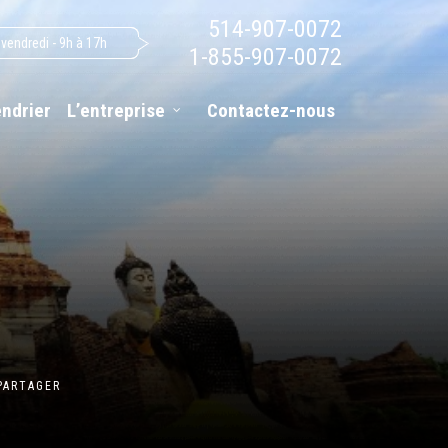
514-907-0072
 vendredi - 9h à 17h
1-855-907-0072
endrier
L’entreprise
Contactez-nous
PARTAGER