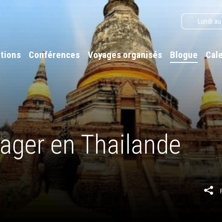
Lundi au
tions
Conférences
Voyages organisés
Blogue
Cal
yager en Thailande