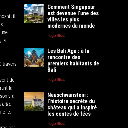
Comment Singapour
est devenue l’une des
dant, il
villes les plus
es
modernes du monde
 une
Hugo Blois
 la
Les Bali Aga : à la
rencontre des
premiers habitants de
à travers
Bali
ssent de
Hugo Blois
rant la
Neuschwanstein :
son vrai
l’histoire secrète du
rbitre
,
château qui a inspiré
nelle.
les contes de fées
Hugo Blois
erne car