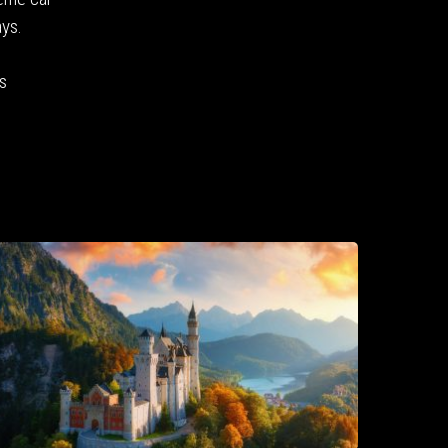
ays.
s