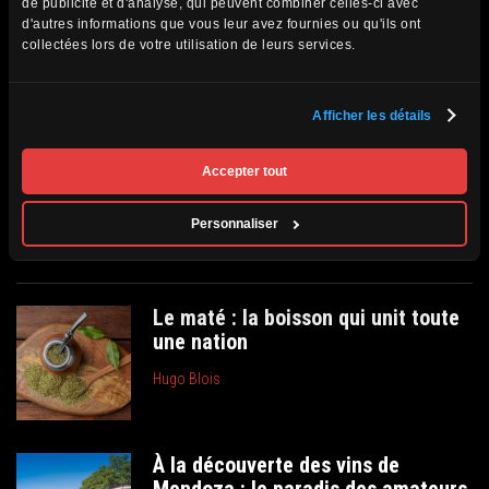
de publicité et d'analyse, qui peuvent combiner celles-ci avec
rencontres avec les Aborigènes eux-mêmes, des visites
d'autres informations que vous leur avez fournies ou qu'ils ont
collectées lors de votre utilisation de leurs services.
de sites culturels ou des expériences culturelles
authentiques, une immersion dans la culture aborigène
promet une aventure enrichissante et mémorable. Une
Afficher les détails
expérience que vous pourriez vivre grâce à notre voyage :
https://www.passionmonde.com/circuits/passion-
Accepter tout
australie-et-nouvelle-zelande/
Personnaliser
Les incontournables à consulter
Le maté : la boisson qui unit toute
une nation
Hugo Blois
À la découverte des vins de
Mendoza : le paradis des amateurs