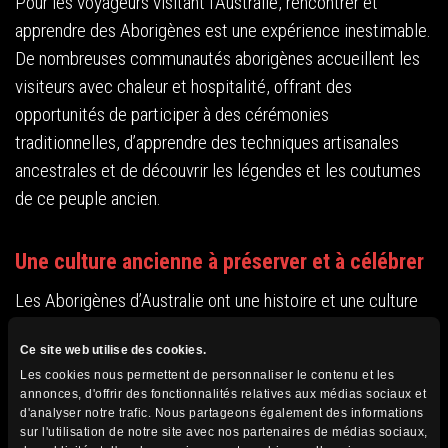
Pour les voyageurs visitant l’Australie, rencontrer et
apprendre des Aborigènes est une expérience inestimable.
De nombreuses communautés aborigènes accueillent les
visiteurs avec chaleur et hospitalité, offrant des
opportunités de participer à des cérémonies
traditionnelles, d’apprendre des techniques artisanales
ancestrales et de découvrir les légendes et les coutumes
de ce peuple ancien.
Une culture ancienne à préserver et à célébrer
Les Aborigènes d’Australie ont une histoire et une culture
riches qui méritent d’être préservées et célébrées. En
Ce site web utilise des cookies.
découvrant les traditions, les valeurs et les coutumes de
Les cookies nous permettent de personnaliser le contenu et les
ce peuple fascinant, les voyageurs peuvent acquérir une
annonces, d'offrir des fonctionnalités relatives aux médias sociaux et
compréhension plus profonde de l’Australie et de son
d'analyser notre trafic. Nous partageons également des informations
sur l'utilisation de notre site avec nos partenaires de médias sociaux,
héritage culturel unique. Que ce soit à travers des